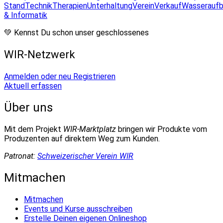
Stand
Technik
Therapien
Unterhaltung
Verein
Verkauf
Wasseraufb
& Informatik
💚 Kennst Du schon unser geschlossenes
WIR-Netzwerk
Anmelden oder neu Registrieren
Aktuell erfassen
Über uns
Mit dem Projekt
WIR-Marktplatz
bringen wir Produkte vom
Produzenten auf direktem Weg zum Kunden.
Patronat:
Schweizerischer Verein WIR
Mitmachen
Mitmachen
Events und Kurse ausschreiben
Erstelle Deinen eigenen Onlineshop