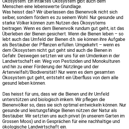
Ökosystem. Ein intaktes Ökosystem gibt auch dem
Menschen eine lebenswerte Grundlage.
Was heisst das? Wir überlassen das Bienenvolk nicht sich
selber, sondern fördern es zu seinem Wohl. Nur gesunde und
starke Völker können zum Nutzen des Ökosystems
beitragen. Wenn es dem Bienenvolk rundum gut geht, ist das
Überleben der Bienen gesichert. Wenn die Bienen leben – so
lebt auch das Umfeld der Bienen d.h. sie können ihre Aufgabe
als Bestäuber der Pflanzen erfüllen. Umgekehrt – wenn es
dem Ökosystem nicht gut geht sind auch die Bienen in
Gefahr. Deswegen setzten wir uns für ein Umdenken in der
Landwirtschaft ein: Weg von Pestiziden und Monokulturen
und hin zu einer Förderung der Nützlinge und der
Artenvielfalt/Biodiversität! Nur wenn es dem gesamten
Ökosystem gut geht, entsteht ein Überfluss von dem alle
gesund leben können.
Das heisst für uns, dass wir die Bienen und ihr Umfeld
unterstützen und biologisch imkern. Wir pflegen die
Bienenvölker so, dass sie sich optimal entwickeln können. Nur
gesunde und leistungsfähige Bienen nützen der Natur als
Bestäuber. Wir setzten uns auch privat (in unserem Garten im
Grossen Moos) und in Gesprächen für eine nachhaltige und
ökologische Landwirtschaft ein.