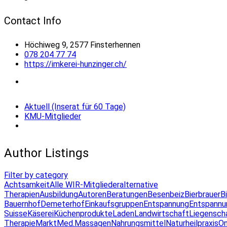
Contact Info
Höchiweg 9, 2577 Finsterhennen
078 204 77 74
https://imkerei-hunzinger.ch/
Aktuell (Inserat für 60 Tage)
KMU-Mitglieder
Author Listings
Filter by category
Achtsamkeit
Alle WIR-Mitglieder
alternative
Therapien
Ausbildung
Autoren
Beratungen
Besenbeiz
Bierbrauer
B
Bauernhof
Demeterhof
Einkaufsgruppen
Entspannung
Entspannu
Suisse
Käserei
Küchenprodukte
Laden
Landwirtschaft
Liegensch
Therapie
Markt
Med.Massagen
Nahrungsmittel
Naturheilpraxis
On