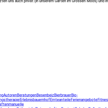
tzten uns auch privat (in unserem Garten im Grossen Moos) und i
ng
Autoren
Beratungen
Besenbeiz
Bierbrauer
Bio-
ngstherapie
Erlebnisbauernhof
Ernteanteile
Ferienangebote
Fitne
aften
manuelle