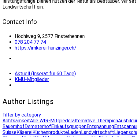
leistungsfähige Bienen nützen der Natur als Bestäuber. Wir se
Landwirtschaft ein.
Contact Info
Höchiweg 9, 2577 Finsterhennen
078 204 77 74
https://imkerei-hunzinger.ch/
Aktuell (Inserat für 60 Tage)
KMU-Mitglieder
Author Listings
Filter by category
Achtsamkeit
Alle WIR-Mitglieder
alternative Therapien
Ausbildu
Bauernhof
Demeterhof
Einkaufsgruppen
Entspannung
Entspannu
Suisse
Käserei
Küchenprodukte
Laden
Landwirtschaft
Liegensch