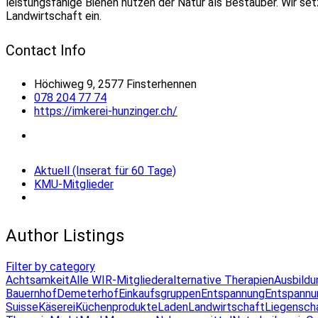
leistungsfähige Bienen nützen der Natur als Bestäuber. Wir se
Landwirtschaft ein.
Contact Info
Höchiweg 9, 2577 Finsterhennen
078 204 77 74
https://imkerei-hunzinger.ch/
Aktuell (Inserat für 60 Tage)
KMU-Mitglieder
Author Listings
Filter by category
Achtsamkeit
Alle WIR-Mitglieder
alternative Therapien
Ausbildu
Bauernhof
Demeterhof
Einkaufsgruppen
Entspannung
Entspannu
Suisse
Käserei
Küchenprodukte
Laden
Landwirtschaft
Liegensch