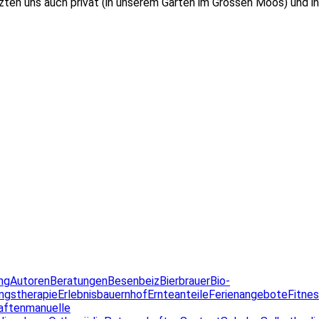
tzten uns auch privat (in unserem Garten im Grossen Moos) und i
ng
Autoren
Beratungen
Besenbeiz
Bierbrauer
Bio-
ngstherapie
Erlebnisbauernhof
Ernteanteile
Ferienangebote
Fitne
aften
manuelle