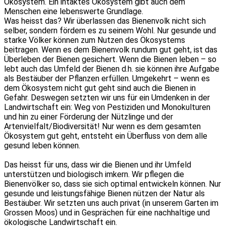
Ökosystem. Ein intaktes Ökosystem gibt auch dem
Menschen eine lebenswerte Grundlage.
Was heisst das? Wir überlassen das Bienenvolk nicht sich
selber, sondern fördern es zu seinem Wohl. Nur gesunde und
starke Völker können zum Nutzen des Ökosystems
beitragen. Wenn es dem Bienenvolk rundum gut geht, ist das
Überleben der Bienen gesichert. Wenn die Bienen leben – so
lebt auch das Umfeld der Bienen d.h. sie können ihre Aufgabe
als Bestäuber der Pflanzen erfüllen. Umgekehrt – wenn es
dem Ökosystem nicht gut geht sind auch die Bienen in
Gefahr. Deswegen setzten wir uns für ein Umdenken in der
Landwirtschaft ein: Weg von Pestiziden und Monokulturen
und hin zu einer Förderung der Nützlinge und der
Artenvielfalt/Biodiversität! Nur wenn es dem gesamten
Ökosystem gut geht, entsteht ein Überfluss von dem alle
gesund leben können.
Das heisst für uns, dass wir die Bienen und ihr Umfeld
unterstützen und biologisch imkern. Wir pflegen die
Bienenvölker so, dass sie sich optimal entwickeln können. Nur
gesunde und leistungsfähige Bienen nützen der Natur als
Bestäuber. Wir setzten uns auch privat (in unserem Garten im
Grossen Moos) und in Gesprächen für eine nachhaltige und
ökologische Landwirtschaft ein.