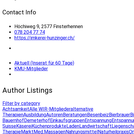
Contact Info
Höchiweg 9, 2577 Finsterhennen
078 204 77 74
https://imkerei-hunzinger.ch/
Aktuell (Inserat für 60 Tage)
KMU-Mitglieder
Author Listings
Filter by category
Achtsamkeit
Alle WIR-Mitglieder
alternative
Therapien
Ausbildung
Autoren
Beratungen
Besenbeiz
Bierbrauer
B
Bauernhof
Demeterhof
Einkaufsgruppen
Entspannung
Entspannu
Suisse
Käserei
Küchenprodukte
Laden
Landwirtschaft
Liegensch
Therapie
Markt
Med.Massagen
Nahrungsmittel
Naturheilpraxis
On