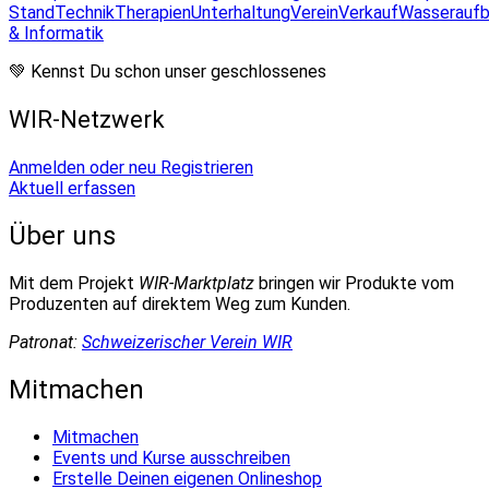
Stand
Technik
Therapien
Unterhaltung
Verein
Verkauf
Wasseraufb
& Informatik
💚 Kennst Du schon unser geschlossenes
WIR-Netzwerk
Anmelden oder neu Registrieren
Aktuell erfassen
Über uns
Mit dem Projekt
WIR-Marktplatz
bringen wir Produkte vom
Produzenten auf direktem Weg zum Kunden.
Patronat:
Schweizerischer Verein WIR
Mitmachen
Mitmachen
Events und Kurse ausschreiben
Erstelle Deinen eigenen Onlineshop