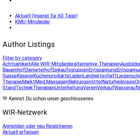
Aktuell (Inserat für 60 Tage)
KMU-Mitglieder
Author Listings
Filter by category
Achtsamkeit
Alle WIR-Mitglieder
alternative Therapien
Ausbildu
Bauernhof
Demeterhof
Einkaufsgruppen
Entspannung
Entspannu
Suisse
Käserei
Küchenprodukte
Laden
Landwirtschaft
Liegensch
Therapie
Markt
Med.Massagen
Nahrungsmittel
Naturheilpraxis
On
Stand
Technik
Therapien
Unterhaltung
Verein
Verkauf
Wasseraufb
💚 Kennst Du schon unser geschlossenes
WIR-Netzwerk
Anmelden oder neu Registrieren
Aktuell erfassen