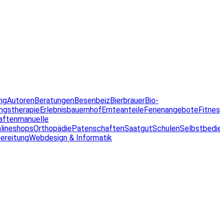
ng
Autoren
Beratungen
Besenbeiz
Bierbrauer
Bio-
ngstherapie
Erlebnisbauernhof
Ernteanteile
Ferienangebote
Fitne
aften
manuelle
lineshops
Orthopädie
Patenschaften
Saatgut
Schulen
Selbstbedi
ereitung
Webdesign & Informatik