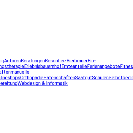
ng
Autoren
Beratungen
Besenbeiz
Bierbrauer
Bio-
ngstherapie
Erlebnisbauernhof
Ernteanteile
Ferienangebote
Fitne
aften
manuelle
lineshops
Orthopädie
Patenschaften
Saatgut
Schulen
Selbstbedi
ereitung
Webdesign & Informatik