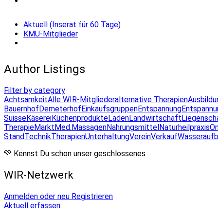
Aktuell (Inserat für 60 Tage)
KMU-Mitglieder
Author Listings
Filter by category
Achtsamkeit
Alle WIR-Mitglieder
alternative Therapien
Ausbildu
Bauernhof
Demeterhof
Einkaufsgruppen
Entspannung
Entspannu
Suisse
Käserei
Küchenprodukte
Laden
Landwirtschaft
Liegensch
Therapie
Markt
Med.Massagen
Nahrungsmittel
Naturheilpraxis
On
Stand
Technik
Therapien
Unterhaltung
Verein
Verkauf
Wasseraufb
💚 Kennst Du schon unser geschlossenes
WIR-Netzwerk
Anmelden oder neu Registrieren
Aktuell erfassen