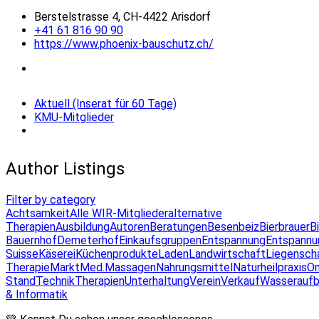
Berstelstrasse 4, CH-4422 Arisdorf
+41 61 816 90 90
https://www.phoenix-bauschutz.ch/
Aktuell (Inserat für 60 Tage)
KMU-Mitglieder
Author Listings
Filter by category
Achtsamkeit
Alle WIR-Mitglieder
alternative
Therapien
Ausbildung
Autoren
Beratungen
Besenbeiz
Bierbrauer
B
Bauernhof
Demeterhof
Einkaufsgruppen
Entspannung
Entspannu
Suisse
Käserei
Küchenprodukte
Laden
Landwirtschaft
Liegensch
Therapie
Markt
Med.Massagen
Nahrungsmittel
Naturheilpraxis
On
Stand
Technik
Therapien
Unterhaltung
Verein
Verkauf
Wasseraufb
& Informatik