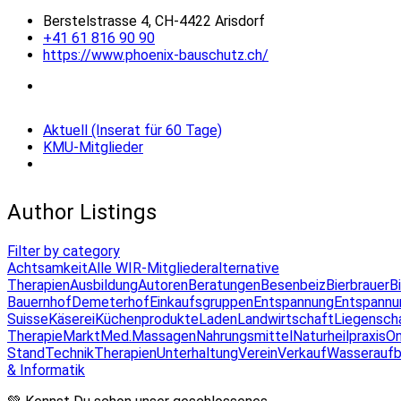
Berstelstrasse 4, CH-4422 Arisdorf
+41 61 816 90 90
https://www.phoenix-bauschutz.ch/
Aktuell (Inserat für 60 Tage)
KMU-Mitglieder
Author Listings
Filter by category
Achtsamkeit
Alle WIR-Mitglieder
alternative
Therapien
Ausbildung
Autoren
Beratungen
Besenbeiz
Bierbrauer
B
Bauernhof
Demeterhof
Einkaufsgruppen
Entspannung
Entspannu
Suisse
Käserei
Küchenprodukte
Laden
Landwirtschaft
Liegensch
Therapie
Markt
Med.Massagen
Nahrungsmittel
Naturheilpraxis
On
Stand
Technik
Therapien
Unterhaltung
Verein
Verkauf
Wasseraufb
& Informatik