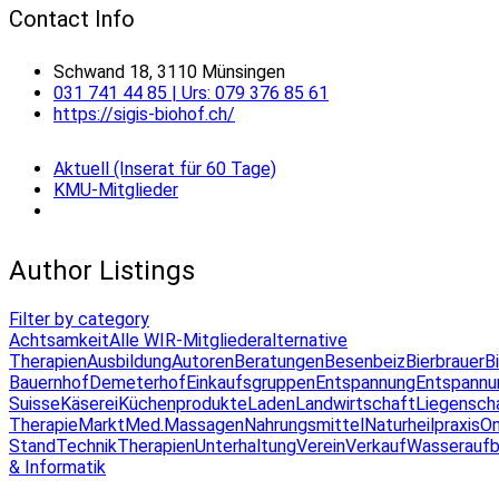
Contact Info
Schwand 18, 3110 Münsingen
031 741 44 85 | Urs: 079 376 85 61
https://sigis-biohof.ch/
Aktuell (Inserat für 60 Tage)
KMU-Mitglieder
Author Listings
Filter by category
Achtsamkeit
Alle WIR-Mitglieder
alternative
Therapien
Ausbildung
Autoren
Beratungen
Besenbeiz
Bierbrauer
B
Bauernhof
Demeterhof
Einkaufsgruppen
Entspannung
Entspannu
Suisse
Käserei
Küchenprodukte
Laden
Landwirtschaft
Liegensch
Therapie
Markt
Med.Massagen
Nahrungsmittel
Naturheilpraxis
On
Stand
Technik
Therapien
Unterhaltung
Verein
Verkauf
Wasseraufb
& Informatik