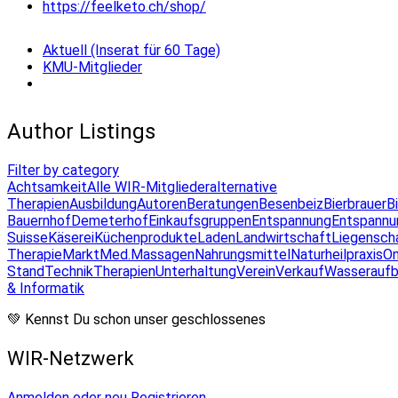
https://feelketo.ch/shop/
Aktuell (Inserat für 60 Tage)
KMU-Mitglieder
Author Listings
Filter by category
Achtsamkeit
Alle WIR-Mitglieder
alternative
Therapien
Ausbildung
Autoren
Beratungen
Besenbeiz
Bierbrauer
B
Bauernhof
Demeterhof
Einkaufsgruppen
Entspannung
Entspannu
Suisse
Käserei
Küchenprodukte
Laden
Landwirtschaft
Liegensch
Therapie
Markt
Med.Massagen
Nahrungsmittel
Naturheilpraxis
On
Stand
Technik
Therapien
Unterhaltung
Verein
Verkauf
Wasseraufb
& Informatik
💚 Kennst Du schon unser geschlossenes
WIR-Netzwerk
Anmelden oder neu Registrieren