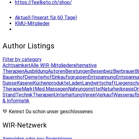
https://feelketo.ch/shop/
Aktuell (Inserat für 60 Tage)
KMU-Mitglieder
Author Listings
Filter by category
Achtsamkeit
Alle WIR-Mitglieder
alternative
Therapien
Ausbildung
Autoren
Beratungen
Besenbeiz
Bierbrauer
B
Bauernhof
Demeterhof
Einkaufsgruppen
Entspannung
Entspannu
Suisse
Käserei
Küchenprodukte
Laden
Landwirtschaft
Liegensch
Therapie
Markt
Med.Massagen
Nahrungsmittel
Naturheilpraxis
On
Stand
Technik
Therapien
Unterhaltung
Verein
Verkauf
Wasseraufb
& Informatik
💚 Kennst Du schon unser geschlossenes
WIR-Netzwerk
Anmelden oder neu Registrieren