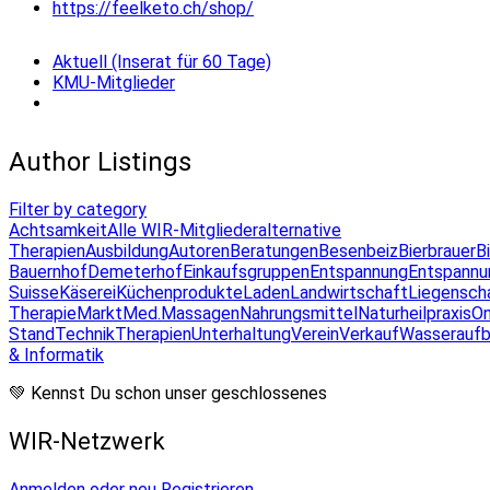
https://feelketo.ch/shop/
Aktuell (Inserat für 60 Tage)
KMU-Mitglieder
Author Listings
Filter by category
Achtsamkeit
Alle WIR-Mitglieder
alternative
Therapien
Ausbildung
Autoren
Beratungen
Besenbeiz
Bierbrauer
B
Bauernhof
Demeterhof
Einkaufsgruppen
Entspannung
Entspannu
Suisse
Käserei
Küchenprodukte
Laden
Landwirtschaft
Liegensch
Therapie
Markt
Med.Massagen
Nahrungsmittel
Naturheilpraxis
On
Stand
Technik
Therapien
Unterhaltung
Verein
Verkauf
Wasseraufb
& Informatik
💚 Kennst Du schon unser geschlossenes
WIR-Netzwerk
Anmelden oder neu Registrieren