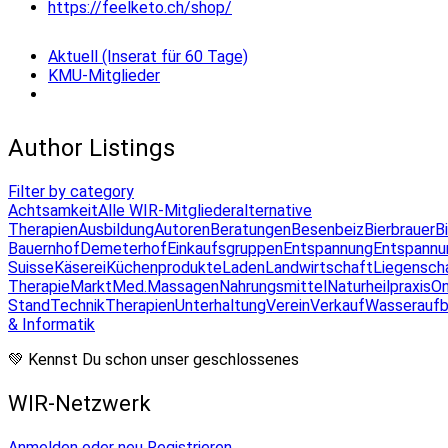
https://feelketo.ch/shop/
Aktuell (Inserat für 60 Tage)
KMU-Mitglieder
Author Listings
Filter by category
Achtsamkeit
Alle WIR-Mitglieder
alternative
Therapien
Ausbildung
Autoren
Beratungen
Besenbeiz
Bierbrauer
B
Bauernhof
Demeterhof
Einkaufsgruppen
Entspannung
Entspannu
Suisse
Käserei
Küchenprodukte
Laden
Landwirtschaft
Liegensch
Therapie
Markt
Med.Massagen
Nahrungsmittel
Naturheilpraxis
On
Stand
Technik
Therapien
Unterhaltung
Verein
Verkauf
Wasseraufb
& Informatik
💚 Kennst Du schon unser geschlossenes
WIR-Netzwerk
Anmelden oder neu Registrieren