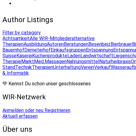
Author Listings
Filter by category
Achtsamkeit
Alle WIR-Mitglieder
alternative
Therapien
Ausbildung
Autoren
Beratungen
Besenbeiz
Bierbrauer
B
Bauernhof
Demeterhof
Einkaufsgruppen
Entspannung
Entspannu
Suisse
Käserei
Küchenprodukte
Laden
Landwirtschaft
Liegensch
Therapie
Markt
Med.Massagen
Nahrungsmittel
Naturheilpraxis
On
Stand
Technik
Therapien
Unterhaltung
Verein
Verkauf
Wasseraufb
& Informatik
💚 Kennst Du schon unser geschlossenes
WIR-Netzwerk
Anmelden oder neu Registrieren
Aktuell erfassen
Über uns