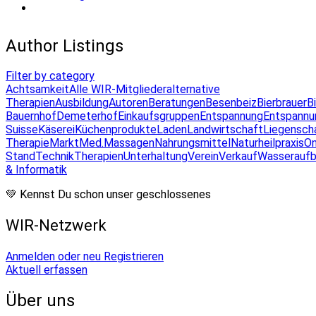
Author Listings
Filter by category
Achtsamkeit
Alle WIR-Mitglieder
alternative
Therapien
Ausbildung
Autoren
Beratungen
Besenbeiz
Bierbrauer
B
Bauernhof
Demeterhof
Einkaufsgruppen
Entspannung
Entspannu
Suisse
Käserei
Küchenprodukte
Laden
Landwirtschaft
Liegensch
Therapie
Markt
Med.Massagen
Nahrungsmittel
Naturheilpraxis
On
Stand
Technik
Therapien
Unterhaltung
Verein
Verkauf
Wasseraufb
& Informatik
💚 Kennst Du schon unser geschlossenes
WIR-Netzwerk
Anmelden oder neu Registrieren
Aktuell erfassen
Über uns