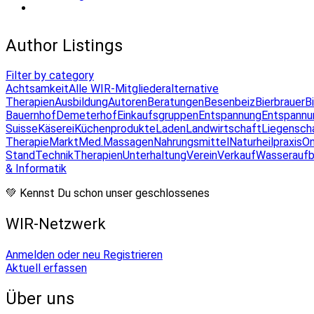
Author Listings
Filter by category
Achtsamkeit
Alle WIR-Mitglieder
alternative
Therapien
Ausbildung
Autoren
Beratungen
Besenbeiz
Bierbrauer
B
Bauernhof
Demeterhof
Einkaufsgruppen
Entspannung
Entspannu
Suisse
Käserei
Küchenprodukte
Laden
Landwirtschaft
Liegensch
Therapie
Markt
Med.Massagen
Nahrungsmittel
Naturheilpraxis
On
Stand
Technik
Therapien
Unterhaltung
Verein
Verkauf
Wasseraufb
& Informatik
💚 Kennst Du schon unser geschlossenes
WIR-Netzwerk
Anmelden oder neu Registrieren
Aktuell erfassen
Über uns