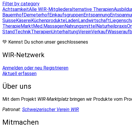
Filter by category
Achtsamkeit
Alle WIR-Mitglieder
alternative Therapien
Ausbildu
Bauernhof
Demeterhof
Einkaufsgruppen
Entspannung
Entspannu
Suisse
Käserei
Küchenprodukte
Laden
Landwirtschaft
Liegensch
Therapie
Markt
Med.Massagen
Nahrungsmittel
Naturheilpraxis
On
Stand
Technik
Therapien
Unterhaltung
Verein
Verkauf
Wasseraufb
💚 Kennst Du schon unser geschlossenes
WIR-Netzwerk
Anmelden oder neu Registrieren
Aktuell erfassen
Über uns
Mit dem Projekt
WIR-Marktplatz
bringen wir Produkte vom Pr
Patronat:
Schweizerischer Verein WIR
Mitmachen