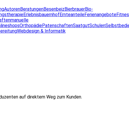
ng
Autoren
Beratungen
Besenbeiz
Bierbrauer
Bio-
ngstherapie
Erlebnisbauernhof
Ernteanteile
Ferienangebote
Fitne
aften
manuelle
lineshops
Orthopädie
Patenschaften
Saatgut
Schulen
Selbstbedi
ereitung
Webdesign & Informatik
oduzenten auf direktem Weg zum Kunden.