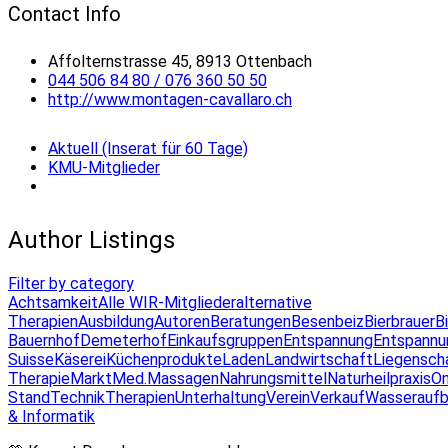
Contact Info
Affolternstrasse 45, 8913 Ottenbach
044 506 84 80 / 076 360 50 50
http://www.montagen-cavallaro.ch
Aktuell (Inserat für 60 Tage)
KMU-Mitglieder
Author Listings
Filter by category
Achtsamkeit
Alle WIR-Mitglieder
alternative
Therapien
Ausbildung
Autoren
Beratungen
Besenbeiz
Bierbrauer
B
Bauernhof
Demeterhof
Einkaufsgruppen
Entspannung
Entspannu
Suisse
Käserei
Küchenprodukte
Laden
Landwirtschaft
Liegensch
Therapie
Markt
Med.Massagen
Nahrungsmittel
Naturheilpraxis
On
Stand
Technik
Therapien
Unterhaltung
Verein
Verkauf
Wasseraufb
& Informatik