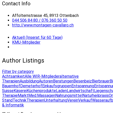
Contact Info
Affolternstrasse 45, 8913 Ottenbach
044 506 84 80 / 076 360 50 50
http://www.montagen-cavallaro.ch
Aktuell (Inserat für 60 Tage)
KMU-Mitglieder
Author Listings
Filter by category
Achtsamkeit
Alle WIR-Mitglieder
alternative
Therapien
Ausbildung
Autoren
Beratungen
Besenbeiz
Bierbrauer
B
Bauernhof
Demeterhof
Einkaufsgruppen
Entspannung
Entspannu
Suisse
Käserei
Küchenprodukte
Laden
Landwirtschaft
Liegensch
Therapie
Markt
Med.Massagen
Nahrungsmittel
Naturheilpraxis
On
Stand
Technik
Therapien
Unterhaltung
Verein
Verkauf
Wasseraufb
& Informatik