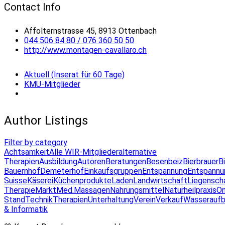
Contact Info
Affolternstrasse 45, 8913 Ottenbach
044 506 84 80 / 076 360 50 50
http://www.montagen-cavallaro.ch
Aktuell (Inserat für 60 Tage)
KMU-Mitglieder
Author Listings
Filter by category
Achtsamkeit
Alle WIR-Mitglieder
alternative
Therapien
Ausbildung
Autoren
Beratungen
Besenbeiz
Bierbrauer
B
Bauernhof
Demeterhof
Einkaufsgruppen
Entspannung
Entspannu
Suisse
Käserei
Küchenprodukte
Laden
Landwirtschaft
Liegensch
Therapie
Markt
Med.Massagen
Nahrungsmittel
Naturheilpraxis
On
Stand
Technik
Therapien
Unterhaltung
Verein
Verkauf
Wasseraufb
& Informatik