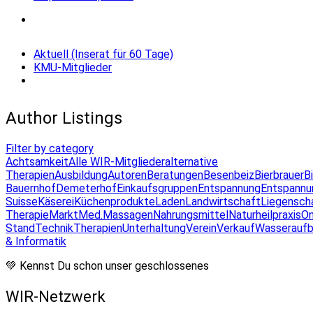
Aktuell (Inserat für 60 Tage)
KMU-Mitglieder
Author Listings
Filter by category
Achtsamkeit
Alle WIR-Mitglieder
alternative
Therapien
Ausbildung
Autoren
Beratungen
Besenbeiz
Bierbrauer
B
Bauernhof
Demeterhof
Einkaufsgruppen
Entspannung
Entspannu
Suisse
Käserei
Küchenprodukte
Laden
Landwirtschaft
Liegensch
Therapie
Markt
Med.Massagen
Nahrungsmittel
Naturheilpraxis
On
Stand
Technik
Therapien
Unterhaltung
Verein
Verkauf
Wasseraufb
& Informatik
💚 Kennst Du schon unser geschlossenes
WIR-Netzwerk