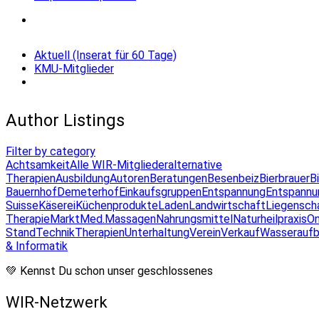
Aktuell (Inserat für 60 Tage)
KMU-Mitglieder
Author Listings
Filter by category
Achtsamkeit
Alle WIR-Mitglieder
alternative
Therapien
Ausbildung
Autoren
Beratungen
Besenbeiz
Bierbrauer
B
Bauernhof
Demeterhof
Einkaufsgruppen
Entspannung
Entspannu
Suisse
Käserei
Küchenprodukte
Laden
Landwirtschaft
Liegensch
Therapie
Markt
Med.Massagen
Nahrungsmittel
Naturheilpraxis
On
Stand
Technik
Therapien
Unterhaltung
Verein
Verkauf
Wasseraufb
& Informatik
💚 Kennst Du schon unser geschlossenes
WIR-Netzwerk