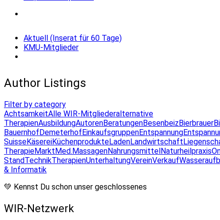
Aktuell (Inserat für 60 Tage)
KMU-Mitglieder
Author Listings
Filter by category
Achtsamkeit
Alle WIR-Mitglieder
alternative
Therapien
Ausbildung
Autoren
Beratungen
Besenbeiz
Bierbrauer
B
Bauernhof
Demeterhof
Einkaufsgruppen
Entspannung
Entspannu
Suisse
Käserei
Küchenprodukte
Laden
Landwirtschaft
Liegensch
Therapie
Markt
Med.Massagen
Nahrungsmittel
Naturheilpraxis
On
Stand
Technik
Therapien
Unterhaltung
Verein
Verkauf
Wasseraufb
& Informatik
💚 Kennst Du schon unser geschlossenes
WIR-Netzwerk