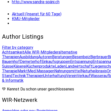
http://www.sandra-späni.ch
Aktuell (Inserat für 60 Tage)
KMU-Mitglieder
Author Listings
Filter by category
Achtsamkeit
Alle WIR-Mitglieder
alternative
Therapien
Ausbildung
Autoren
Beratungen
Besenbeiz
Bierbrauer
B
Bauernhof
Demeterhof
Einkaufsgruppen
Entspannung
Entspannu
Suisse
Käserei
Küchenprodukte
Laden
Landwirtschaft
Liegensch
Therapie
Markt
Med.Massagen
Nahrungsmittel
Naturheilpraxis
On
Stand
Technik
Therapien
Unterhaltung
Verein
Verkauf
Wasseraufb
& Informatik
💚 Kennst Du schon unser geschlossenes
WIR-Netzwerk
Anmelden oder neu Registrieren