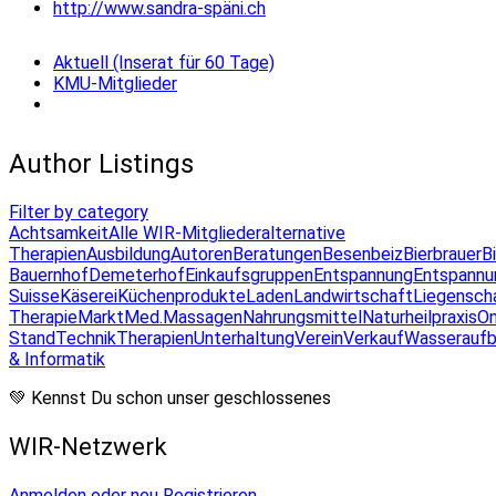
http://www.sandra-späni.ch
Aktuell (Inserat für 60 Tage)
KMU-Mitglieder
Author Listings
Filter by category
Achtsamkeit
Alle WIR-Mitglieder
alternative
Therapien
Ausbildung
Autoren
Beratungen
Besenbeiz
Bierbrauer
B
Bauernhof
Demeterhof
Einkaufsgruppen
Entspannung
Entspannu
Suisse
Käserei
Küchenprodukte
Laden
Landwirtschaft
Liegensch
Therapie
Markt
Med.Massagen
Nahrungsmittel
Naturheilpraxis
On
Stand
Technik
Therapien
Unterhaltung
Verein
Verkauf
Wasseraufb
& Informatik
💚 Kennst Du schon unser geschlossenes
WIR-Netzwerk
Anmelden oder neu Registrieren