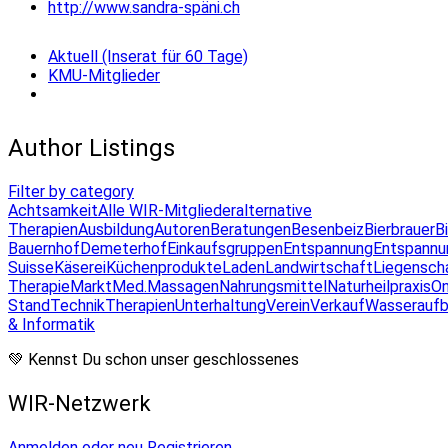
http://www.sandra-späni.ch
Aktuell (Inserat für 60 Tage)
KMU-Mitglieder
Author Listings
Filter by category
Achtsamkeit
Alle WIR-Mitglieder
alternative
Therapien
Ausbildung
Autoren
Beratungen
Besenbeiz
Bierbrauer
B
Bauernhof
Demeterhof
Einkaufsgruppen
Entspannung
Entspannu
Suisse
Käserei
Küchenprodukte
Laden
Landwirtschaft
Liegensch
Therapie
Markt
Med.Massagen
Nahrungsmittel
Naturheilpraxis
On
Stand
Technik
Therapien
Unterhaltung
Verein
Verkauf
Wasseraufb
& Informatik
💚 Kennst Du schon unser geschlossenes
WIR-Netzwerk
Anmelden oder neu Registrieren