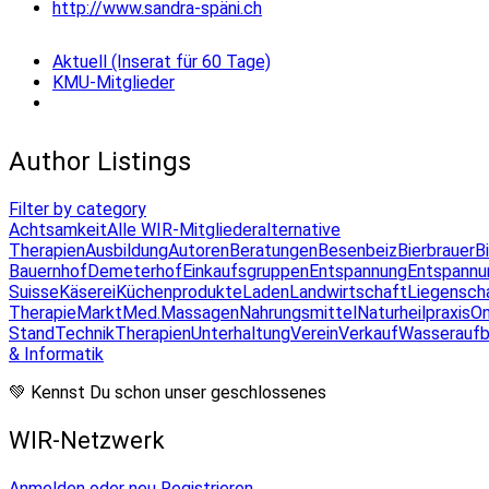
http://www.sandra-späni.ch
Aktuell (Inserat für 60 Tage)
KMU-Mitglieder
Author Listings
Filter by category
Achtsamkeit
Alle WIR-Mitglieder
alternative
Therapien
Ausbildung
Autoren
Beratungen
Besenbeiz
Bierbrauer
B
Bauernhof
Demeterhof
Einkaufsgruppen
Entspannung
Entspannu
Suisse
Käserei
Küchenprodukte
Laden
Landwirtschaft
Liegensch
Therapie
Markt
Med.Massagen
Nahrungsmittel
Naturheilpraxis
On
Stand
Technik
Therapien
Unterhaltung
Verein
Verkauf
Wasseraufb
& Informatik
💚 Kennst Du schon unser geschlossenes
WIR-Netzwerk
Anmelden oder neu Registrieren