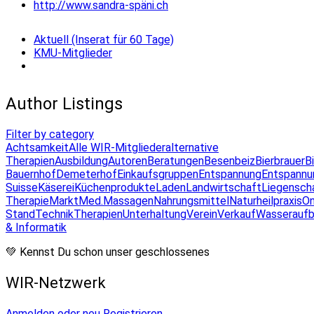
http://www.sandra-späni.ch
Aktuell (Inserat für 60 Tage)
KMU-Mitglieder
Author Listings
Filter by category
Achtsamkeit
Alle WIR-Mitglieder
alternative
Therapien
Ausbildung
Autoren
Beratungen
Besenbeiz
Bierbrauer
B
Bauernhof
Demeterhof
Einkaufsgruppen
Entspannung
Entspannu
Suisse
Käserei
Küchenprodukte
Laden
Landwirtschaft
Liegensch
Therapie
Markt
Med.Massagen
Nahrungsmittel
Naturheilpraxis
On
Stand
Technik
Therapien
Unterhaltung
Verein
Verkauf
Wasseraufb
& Informatik
💚 Kennst Du schon unser geschlossenes
WIR-Netzwerk
Anmelden oder neu Registrieren