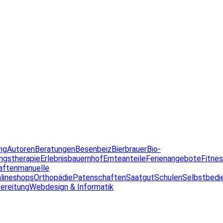
ng
Autoren
Beratungen
Besenbeiz
Bierbrauer
Bio-
ngstherapie
Erlebnisbauernhof
Ernteanteile
Ferienangebote
Fitne
aften
manuelle
lineshops
Orthopädie
Patenschaften
Saatgut
Schulen
Selbstbedi
ereitung
Webdesign & Informatik