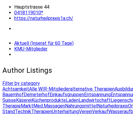
Hauptstrasse 44
0418119010*
https://naturheilpraxis1a.ch/
Aktuell (Inserat für 60 Tage)
KMU-Mitglieder
Author Listings
Filter by category
Achtsamkeit
Alle WIR-Mitglieder
alternative Therapien
Ausbildu
Bauernhof
Demeterhof
Einkaufsgruppen
Entspannung
Entspannu
Suisse
Käserei
Küchenprodukte
Laden
Landwirtschaft
Liegensch
Therapie
Markt
Med.Massagen
Nahrungsmittel
Naturheilpraxis
On
Stand
Technik
Therapien
Unterhaltung
Verein
Verkauf
Wasseraufb