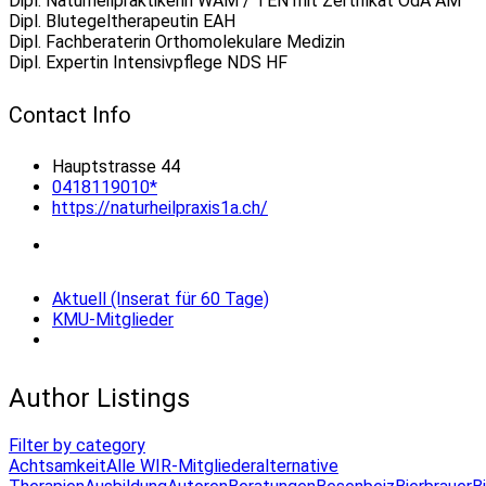
Dipl. Naturheilpraktikerin WAM / TEN mit Zertifikat OdA AM
Dipl. Blutegeltherapeutin EAH
Dipl. Fachberaterin Orthomolekulare Medizin
Dipl. Expertin Intensivpflege NDS HF
Contact Info
Hauptstrasse 44
0418119010*
https://naturheilpraxis1a.ch/
Aktuell (Inserat für 60 Tage)
KMU-Mitglieder
Author Listings
Filter by category
Achtsamkeit
Alle WIR-Mitglieder
alternative