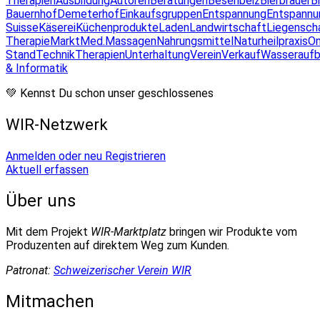
Therapien
Ausbildung
Autoren
Beratungen
Besenbeiz
Bierbrauer
B
Bauernhof
Demeterhof
Einkaufsgruppen
Entspannung
Entspannu
Suisse
Käserei
Küchenprodukte
Laden
Landwirtschaft
Liegensch
Therapie
Markt
Med.Massagen
Nahrungsmittel
Naturheilpraxis
On
Stand
Technik
Therapien
Unterhaltung
Verein
Verkauf
Wasseraufb
& Informatik
💚 Kennst Du schon unser geschlossenes
WIR-Netzwerk
Anmelden oder neu Registrieren
Aktuell erfassen
Über uns
Mit dem Projekt
WIR-Marktplatz
bringen wir Produkte vom
Produzenten auf direktem Weg zum Kunden.
Patronat:
Schweizerischer Verein WIR
Mitmachen