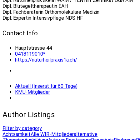
Dipl. Naturheilpraktikerin WAM / TEN mit Zertifikat OdA AM
Dipl. Blutegeltherapeutin EAH
Dipl. Fachberaterin Orthomolekulare Medizin
Dipl. Expertin Intensivpflege NDS HF
Contact Info
Hauptstrasse 44
0418119010*
https://naturheilpraxis1a.ch/
Aktuell (Inserat für 60 Tage)
KMU-Mitglieder
Author Listings
Filter by category
Achtsamkeit
Alle WIR-Mitglieder
alternative