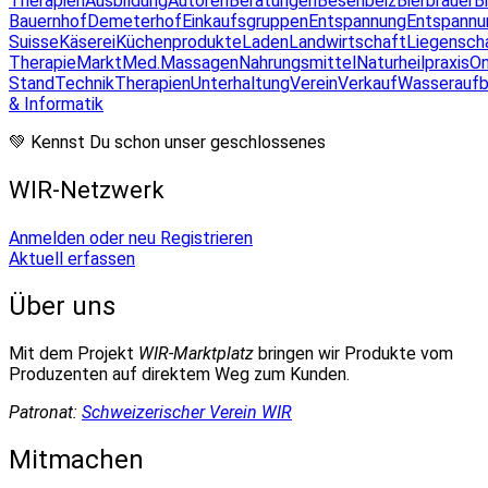
Therapien
Ausbildung
Autoren
Beratungen
Besenbeiz
Bierbrauer
B
Bauernhof
Demeterhof
Einkaufsgruppen
Entspannung
Entspannu
Suisse
Käserei
Küchenprodukte
Laden
Landwirtschaft
Liegensch
Therapie
Markt
Med.Massagen
Nahrungsmittel
Naturheilpraxis
On
Stand
Technik
Therapien
Unterhaltung
Verein
Verkauf
Wasseraufb
& Informatik
💚 Kennst Du schon unser geschlossenes
WIR-Netzwerk
Anmelden oder neu Registrieren
Aktuell erfassen
Über uns
Mit dem Projekt
WIR-Marktplatz
bringen wir Produkte vom
Produzenten auf direktem Weg zum Kunden.
Patronat:
Schweizerischer Verein WIR
Mitmachen