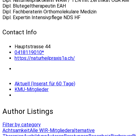
Dipl. Naturheilpraktikerin WAM / TEN mit Zertifikat OdA AM
Dipl. Blutegeltherapeutin EAH
Dipl. Fachberaterin Orthomolekulare Medizin
Dipl. Expertin Intensivpflege NDS HF
Contact Info
Hauptstrasse 44
0418119010*
https://naturheilpraxis1a.ch/
Aktuell (Inserat für 60 Tage)
KMU-Mitglieder
Author Listings
Filter by category
Achtsamkeit
Alle WIR-Mitglieder
alternative