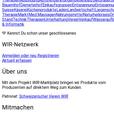
Therapien
Ausbildung
Autoren
Beratungen
Besenbeiz
Bierbrauer
B
Bauernhof
Demeterhof
Einkaufsgruppen
Entspannung
Entspannu
Suisse
Käserei
Küchenprodukte
Laden
Landwirtschaft
Liegensch
Therapie
Markt
Med.Massagen
Nahrungsmittel
Naturheilpraxis
On
Stand
Technik
Therapien
Unterhaltung
Verein
Verkauf
Wasseraufb
& Informatik
💚 Kennst Du schon unser geschlossenes
WIR-Netzwerk
Anmelden oder neu Registrieren
Aktuell erfassen
Über uns
Mit dem Projekt
WIR-Marktplatz
bringen wir Produkte vom
Produzenten auf direktem Weg zum Kunden.
Patronat:
Schweizerischer Verein WIR
Mitmachen