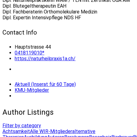
Dipl. Naturheilpraktikerin WAM / TEN mit Zertifikat OdA AM
Dipl. Blutegeltherapeutin EAH
Dipl. Fachberaterin Orthomolekulare Medizin
Dipl. Expertin Intensivpflege NDS HF
Contact Info
Hauptstrasse 44
0418119010*
https://naturheilpraxis1a.ch/
Aktuell (Inserat für 60 Tage)
KMU-Mitglieder
Author Listings
Filter by category
Achtsamkeit
Alle WIR-Mitglieder
alternative