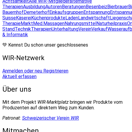
Achtsamkeit
Alle WIR-Mitglieder
alternative
Therapien
Ausbildung
Autoren
Beratungen
Besenbeiz
Bierbrauer
B
Bauernhof
Demeterhof
Einkaufsgruppen
Entspannung
Entspannu
Suisse
Käserei
Küchenprodukte
Laden
Landwirtschaft
Liegensch
Therapie
Markt
Med.Massagen
Nahrungsmittel
Naturheilpraxis
On
Stand
Technik
Therapien
Unterhaltung
Verein
Verkauf
Wasseraufb
& Informatik
💚 Kennst Du schon unser geschlossenes
WIR-Netzwerk
Anmelden oder neu Registrieren
Aktuell erfassen
Über uns
Mit dem Projekt
WIR-Marktplatz
bringen wir Produkte vom
Produzenten auf direktem Weg zum Kunden.
Patronat:
Schweizerischer Verein WIR
Mitmachen