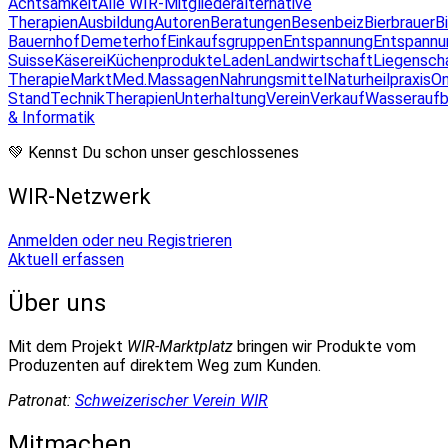
Achtsamkeit
Alle WIR-Mitglieder
alternative
Therapien
Ausbildung
Autoren
Beratungen
Besenbeiz
Bierbrauer
B
Bauernhof
Demeterhof
Einkaufsgruppen
Entspannung
Entspannu
Suisse
Käserei
Küchenprodukte
Laden
Landwirtschaft
Liegensch
Therapie
Markt
Med.Massagen
Nahrungsmittel
Naturheilpraxis
On
Stand
Technik
Therapien
Unterhaltung
Verein
Verkauf
Wasseraufb
& Informatik
💚 Kennst Du schon unser geschlossenes
WIR-Netzwerk
Anmelden oder neu Registrieren
Aktuell erfassen
Über uns
Mit dem Projekt
WIR-Marktplatz
bringen wir Produkte vom
Produzenten auf direktem Weg zum Kunden.
Patronat:
Schweizerischer Verein WIR
Mitmachen