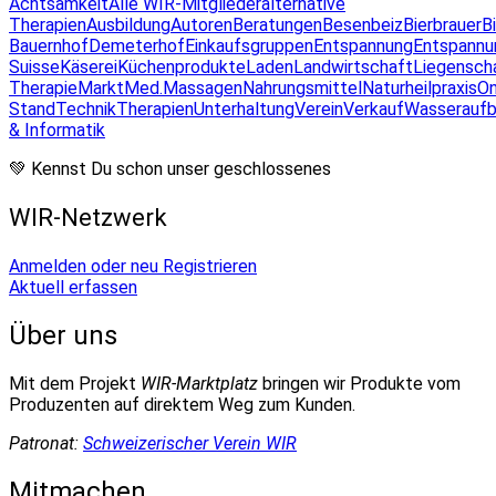
Achtsamkeit
Alle WIR-Mitglieder
alternative
Therapien
Ausbildung
Autoren
Beratungen
Besenbeiz
Bierbrauer
B
Bauernhof
Demeterhof
Einkaufsgruppen
Entspannung
Entspannu
Suisse
Käserei
Küchenprodukte
Laden
Landwirtschaft
Liegensch
Therapie
Markt
Med.Massagen
Nahrungsmittel
Naturheilpraxis
On
Stand
Technik
Therapien
Unterhaltung
Verein
Verkauf
Wasseraufb
& Informatik
💚 Kennst Du schon unser geschlossenes
WIR-Netzwerk
Anmelden oder neu Registrieren
Aktuell erfassen
Über uns
Mit dem Projekt
WIR-Marktplatz
bringen wir Produkte vom
Produzenten auf direktem Weg zum Kunden.
Patronat:
Schweizerischer Verein WIR
Mitmachen