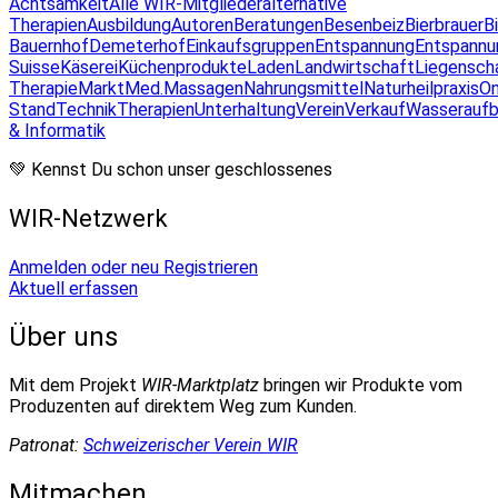
Achtsamkeit
Alle WIR-Mitglieder
alternative
Therapien
Ausbildung
Autoren
Beratungen
Besenbeiz
Bierbrauer
B
Bauernhof
Demeterhof
Einkaufsgruppen
Entspannung
Entspannu
Suisse
Käserei
Küchenprodukte
Laden
Landwirtschaft
Liegensch
Therapie
Markt
Med.Massagen
Nahrungsmittel
Naturheilpraxis
On
Stand
Technik
Therapien
Unterhaltung
Verein
Verkauf
Wasseraufb
& Informatik
💚 Kennst Du schon unser geschlossenes
WIR-Netzwerk
Anmelden oder neu Registrieren
Aktuell erfassen
Über uns
Mit dem Projekt
WIR-Marktplatz
bringen wir Produkte vom
Produzenten auf direktem Weg zum Kunden.
Patronat:
Schweizerischer Verein WIR
Mitmachen