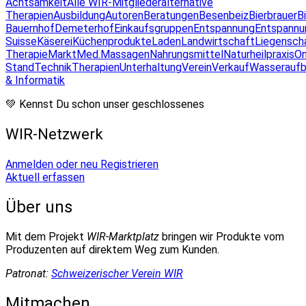
Achtsamkeit
Alle WIR-Mitglieder
alternative
Therapien
Ausbildung
Autoren
Beratungen
Besenbeiz
Bierbrauer
B
Bauernhof
Demeterhof
Einkaufsgruppen
Entspannung
Entspannu
Suisse
Käserei
Küchenprodukte
Laden
Landwirtschaft
Liegensch
Therapie
Markt
Med.Massagen
Nahrungsmittel
Naturheilpraxis
On
Stand
Technik
Therapien
Unterhaltung
Verein
Verkauf
Wasseraufb
& Informatik
💚 Kennst Du schon unser geschlossenes
WIR-Netzwerk
Anmelden oder neu Registrieren
Aktuell erfassen
Über uns
Mit dem Projekt
WIR-Marktplatz
bringen wir Produkte vom
Produzenten auf direktem Weg zum Kunden.
Patronat:
Schweizerischer Verein WIR
Mitmachen