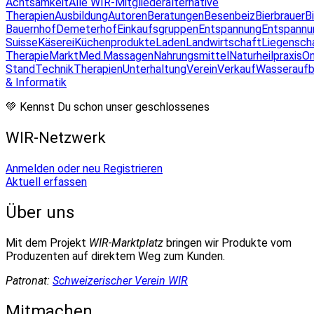
Achtsamkeit
Alle WIR-Mitglieder
alternative
Therapien
Ausbildung
Autoren
Beratungen
Besenbeiz
Bierbrauer
B
Bauernhof
Demeterhof
Einkaufsgruppen
Entspannung
Entspannu
Suisse
Käserei
Küchenprodukte
Laden
Landwirtschaft
Liegensch
Therapie
Markt
Med.Massagen
Nahrungsmittel
Naturheilpraxis
On
Stand
Technik
Therapien
Unterhaltung
Verein
Verkauf
Wasseraufb
& Informatik
💚 Kennst Du schon unser geschlossenes
WIR-Netzwerk
Anmelden oder neu Registrieren
Aktuell erfassen
Über uns
Mit dem Projekt
WIR-Marktplatz
bringen wir Produkte vom
Produzenten auf direktem Weg zum Kunden.
Patronat:
Schweizerischer Verein WIR
Mitmachen