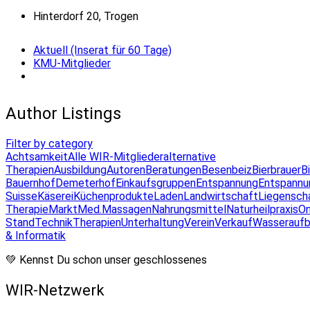
Hinterdorf 20, Trogen
Aktuell (Inserat für 60 Tage)
KMU-Mitglieder
Author Listings
Filter by category
Achtsamkeit
Alle WIR-Mitglieder
alternative
Therapien
Ausbildung
Autoren
Beratungen
Besenbeiz
Bierbrauer
B
Bauernhof
Demeterhof
Einkaufsgruppen
Entspannung
Entspannu
Suisse
Käserei
Küchenprodukte
Laden
Landwirtschaft
Liegensch
Therapie
Markt
Med.Massagen
Nahrungsmittel
Naturheilpraxis
On
Stand
Technik
Therapien
Unterhaltung
Verein
Verkauf
Wasseraufb
& Informatik
💚 Kennst Du schon unser geschlossenes
WIR-Netzwerk