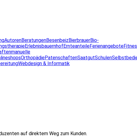
ng
Autoren
Beratungen
Besenbeiz
Bierbrauer
Bio-
ngstherapie
Erlebnisbauernhof
Ernteanteile
Ferienangebote
Fitne
aften
manuelle
lineshops
Orthopädie
Patenschaften
Saatgut
Schulen
Selbstbedi
ereitung
Webdesign & Informatik
oduzenten auf direktem Weg zum Kunden.