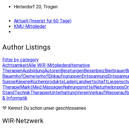
Hinterdorf 20, Trogen
Aktuell (Inserat für 60 Tage)
KMU-Mitglieder
Author Listings
Filter by category
Achtsamkeit
Alle WIR-Mitglieder
alternative
Therapien
Ausbildung
Autoren
Beratungen
Besenbeiz
Bierbrauer
B
Bauernhof
Demeterhof
Einkaufsgruppen
Entspannung
Entspannu
Suisse
Käserei
Küchenprodukte
Laden
Landwirtschaft
Liegensch
Therapie
Markt
Med.Massagen
Nahrungsmittel
Naturheilpraxis
On
Stand
Technik
Therapien
Unterhaltung
Verein
Verkauf
Wasseraufb
& Informatik
💚 Kennst Du schon unser geschlossenes
WIR-Netzwerk