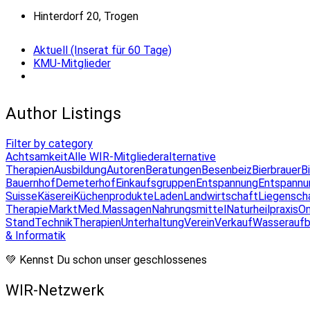
Hinterdorf 20, Trogen
Aktuell (Inserat für 60 Tage)
KMU-Mitglieder
Author Listings
Filter by category
Achtsamkeit
Alle WIR-Mitglieder
alternative
Therapien
Ausbildung
Autoren
Beratungen
Besenbeiz
Bierbrauer
B
Bauernhof
Demeterhof
Einkaufsgruppen
Entspannung
Entspannu
Suisse
Käserei
Küchenprodukte
Laden
Landwirtschaft
Liegensch
Therapie
Markt
Med.Massagen
Nahrungsmittel
Naturheilpraxis
On
Stand
Technik
Therapien
Unterhaltung
Verein
Verkauf
Wasseraufb
& Informatik
💚 Kennst Du schon unser geschlossenes
WIR-Netzwerk