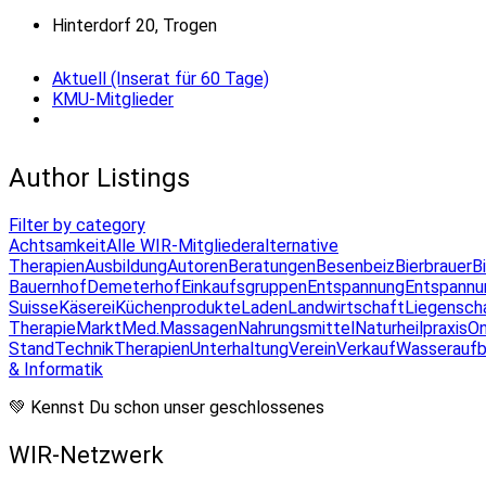
Hinterdorf 20, Trogen
Aktuell (Inserat für 60 Tage)
KMU-Mitglieder
Author Listings
Filter by category
Achtsamkeit
Alle WIR-Mitglieder
alternative
Therapien
Ausbildung
Autoren
Beratungen
Besenbeiz
Bierbrauer
B
Bauernhof
Demeterhof
Einkaufsgruppen
Entspannung
Entspannu
Suisse
Käserei
Küchenprodukte
Laden
Landwirtschaft
Liegensch
Therapie
Markt
Med.Massagen
Nahrungsmittel
Naturheilpraxis
On
Stand
Technik
Therapien
Unterhaltung
Verein
Verkauf
Wasseraufb
& Informatik
💚 Kennst Du schon unser geschlossenes
WIR-Netzwerk