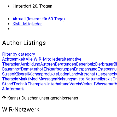
Hinterdorf 20, Trogen
Aktuell (Inserat für 60 Tage)
KMU-Mitglieder
Author Listings
Filter by category
Achtsamkeit
Alle WIR-Mitglieder
alternative
Therapien
Ausbildung
Autoren
Beratungen
Besenbeiz
Bierbrauer
B
Bauernhof
Demeterhof
Einkaufsgruppen
Entspannung
Entspannu
Suisse
Käserei
Küchenprodukte
Laden
Landwirtschaft
Liegensch
Therapie
Markt
Med.Massagen
Nahrungsmittel
Naturheilpraxis
On
Stand
Technik
Therapien
Unterhaltung
Verein
Verkauf
Wasseraufb
& Informatik
💚 Kennst Du schon unser geschlossenes
WIR-Netzwerk