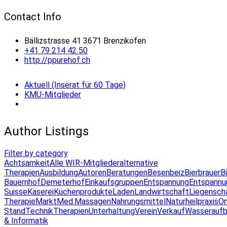
Contact Info
Bällizstrasse 41 3671 Brenzikofen
+41 79 214 42 50
http://ppurehof.ch
Aktuell (Inserat für 60 Tage)
KMU-Mitglieder
Author Listings
Filter by category
Achtsamkeit
Alle WIR-Mitglieder
alternative
Therapien
Ausbildung
Autoren
Beratungen
Besenbeiz
Bierbrauer
B
Bauernhof
Demeterhof
Einkaufsgruppen
Entspannung
Entspannu
Suisse
Käserei
Küchenprodukte
Laden
Landwirtschaft
Liegensch
Therapie
Markt
Med.Massagen
Nahrungsmittel
Naturheilpraxis
On
Stand
Technik
Therapien
Unterhaltung
Verein
Verkauf
Wasseraufb
& Informatik