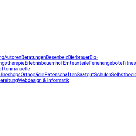
ng
Autoren
Beratungen
Besenbeiz
Bierbrauer
Bio-
ngstherapie
Erlebnisbauernhof
Ernteanteile
Ferienangebote
Fitne
aften
manuelle
lineshops
Orthopädie
Patenschaften
Saatgut
Schulen
Selbstbedi
ereitung
Webdesign & Informatik