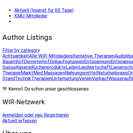
Aktuell (Inserat für 60 Tage)
KMU-Mitglieder
Author Listings
Filter by category
Achtsamkeit
Alle WIR-Mitglieder
alternative Therapien
Ausbildu
Bauernhof
Demeterhof
Einkaufsgruppen
Entspannung
Entspannu
Suisse
Käserei
Küchenprodukte
Laden
Landwirtschaft
Liegensch
Therapie
Markt
Med.Massagen
Nahrungsmittel
Naturheilpraxis
On
Stand
Technik
Therapien
Unterhaltung
Verein
Verkauf
Wasseraufb
💚 Kennst Du schon unser geschlossenes
WIR-Netzwerk
Anmelden oder neu Registrieren
Aktuell erfassen