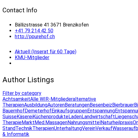
Contact Info
Bällizstrasse 41 3671 Brenzikofen
+41 79 214 42 50
http://ppurehof.ch
Aktuell (Inserat für 60 Tage)
KMU-Mitglieder
Author Listings
Filter by category
Achtsamkeit
Alle WIR-Mitglieder
alternative
Therapien
Ausbildung
Autoren
Beratungen
Besenbeiz
Bierbrauer
B
Bauernhof
Demeterhof
Einkaufsgruppen
Entspannung
Entspannu
Suisse
Käserei
Küchenprodukte
Laden
Landwirtschaft
Liegensch
Therapie
Markt
Med.Massagen
Nahrungsmittel
Naturheilpraxis
On
Stand
Technik
Therapien
Unterhaltung
Verein
Verkauf
Wasseraufb
& Informatik