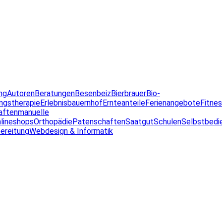
ng
Autoren
Beratungen
Besenbeiz
Bierbrauer
Bio-
ngstherapie
Erlebnisbauernhof
Ernteanteile
Ferienangebote
Fitne
aften
manuelle
lineshops
Orthopädie
Patenschaften
Saatgut
Schulen
Selbstbedi
ereitung
Webdesign & Informatik