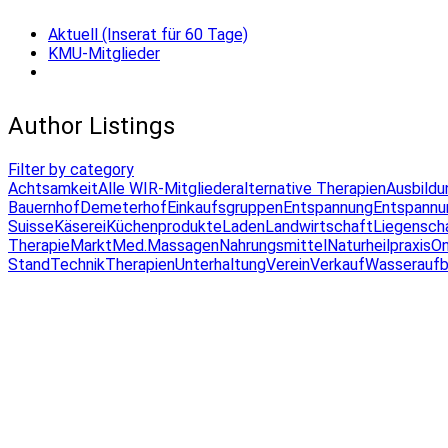
Aktuell (Inserat für 60 Tage)
KMU-Mitglieder
Author Listings
Filter by category
Achtsamkeit
Alle WIR-Mitglieder
alternative Therapien
Ausbildu
Bauernhof
Demeterhof
Einkaufsgruppen
Entspannung
Entspannu
Suisse
Käserei
Küchenprodukte
Laden
Landwirtschaft
Liegensch
Therapie
Markt
Med.Massagen
Nahrungsmittel
Naturheilpraxis
On
Stand
Technik
Therapien
Unterhaltung
Verein
Verkauf
Wasseraufb