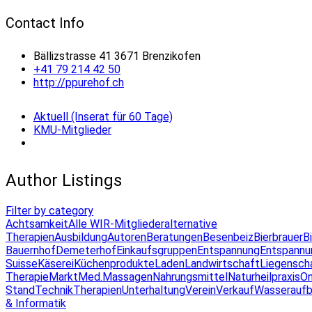
Contact Info
Bällizstrasse 41 3671 Brenzikofen
+41 79 214 42 50
http://ppurehof.ch
Aktuell (Inserat für 60 Tage)
KMU-Mitglieder
Author Listings
Filter by category
Achtsamkeit
Alle WIR-Mitglieder
alternative
Therapien
Ausbildung
Autoren
Beratungen
Besenbeiz
Bierbrauer
B
Bauernhof
Demeterhof
Einkaufsgruppen
Entspannung
Entspannu
Suisse
Käserei
Küchenprodukte
Laden
Landwirtschaft
Liegensch
Therapie
Markt
Med.Massagen
Nahrungsmittel
Naturheilpraxis
On
Stand
Technik
Therapien
Unterhaltung
Verein
Verkauf
Wasseraufb
& Informatik